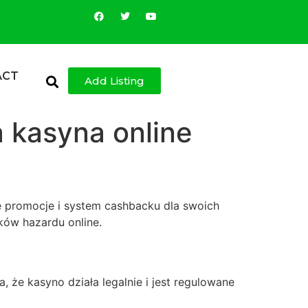
ACT
Add Listing
 kasyna online
ne promocje i system cashbacku dla swoich
ków hazardu online.
 że kasyno działa legalnie i jest regulowane