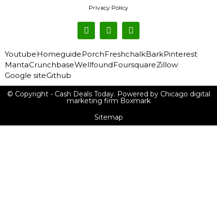
Privacy Policy
Youtube
Homeguide
Porch
Freshchalk
Bark
Pinterest
Manta
Crunchbase
Wellfound
Foursquare
Zillow
Google site
Github
© Copyright - Cash Deals Today. Powered by Chicago digital
marketing firm Boxmark
Sitemap