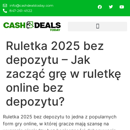
info@cashdealstoday.com
847-261-4922
Ruletka 2025 bez
depozytu – Jak
zacząć grę w ruletkę
online bez
depozytu?
Ruletka 2025 bez depozytu to jedna z popularnych
form gry online, w której gracze mają szansę na