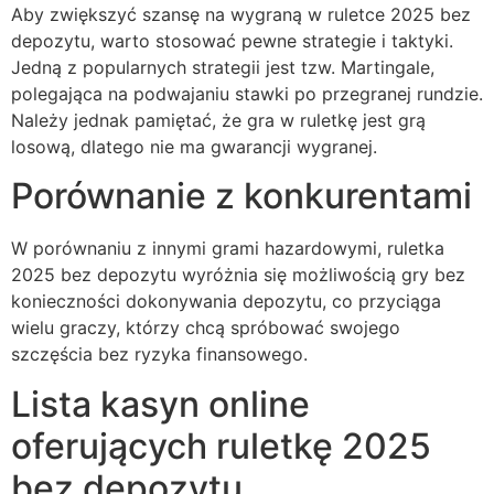
Aby zwiększyć szansę na wygraną w ruletce 2025 bez
depozytu, warto stosować pewne strategie i taktyki.
Jedną z popularnych strategii jest tzw. Martingale,
polegająca na podwajaniu stawki po przegranej rundzie.
Należy jednak pamiętać, że gra w ruletkę jest grą
losową, dlatego nie ma gwarancji wygranej.
Porównanie z konkurentami
W porównaniu z innymi grami hazardowymi, ruletka
2025 bez depozytu wyróżnia się możliwością gry bez
konieczności dokonywania depozytu, co przyciąga
wielu graczy, którzy chcą spróbować swojego
szczęścia bez ryzyka finansowego.
Lista kasyn online
oferujących ruletkę 2025
bez depozytu