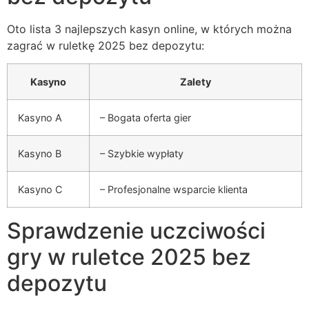
Oto lista 3 najlepszych kasyn online, w których można
zagrać w ruletkę 2025 bez depozytu:
Kasyno
Zalety
Kasyno A
– Bogata oferta gier
Kasyno B
– Szybkie wypłaty
Kasyno C
– Profesjonalne wsparcie klienta
Sprawdzenie uczciwości
gry w ruletce 2025 bez
depozytu