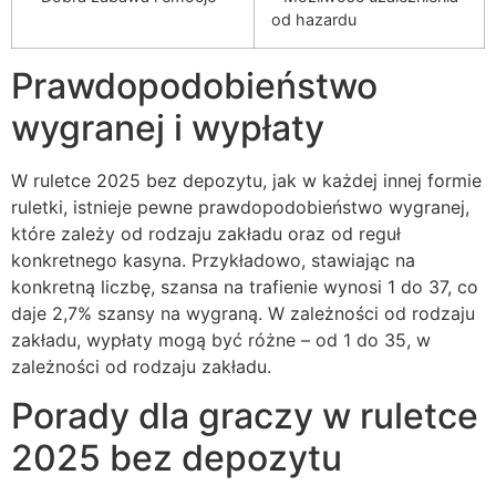
od hazardu
Prawdopodobieństwo
wygranej i wypłaty
W ruletce 2025 bez depozytu, jak w każdej innej formie
ruletki, istnieje pewne prawdopodobieństwo wygranej,
które zależy od rodzaju zakładu oraz od reguł
konkretnego kasyna. Przykładowo, stawiając na
konkretną liczbę, szansa na trafienie wynosi 1 do 37, co
daje 2,7% szansy na wygraną. W zależności od rodzaju
zakładu, wypłaty mogą być różne – od 1 do 35, w
zależności od rodzaju zakładu.
Porady dla graczy w ruletce
2025 bez depozytu