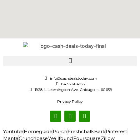
info@cashdealstoday.com
847-261-4922
1928 N Leamington Ave. Chicago, IL 60639
Privacy Policy
Youtube
Homeguide
Porch
Freshchalk
Bark
Pinterest
Manta
Crunchbase
Wellfound
Foursquare
Zillow