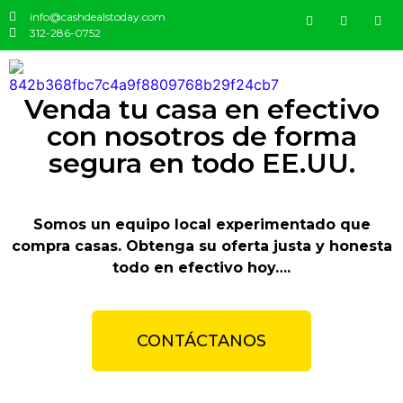
info@cashdealstoday.com
312-286-0752
Venda tu casa en efectivo
con nosotros de forma
segura en todo EE.UU.
https://lucky-jet-crash.com/
https://1-win-games.in/
pinup
4rabet india
https://casino-lucky-jet.com/
Somos un equipo local experimentado que
compra casas. Obtenga su oferta justa y honesta
todo en efectivo hoy….
CONTÁCTANOS